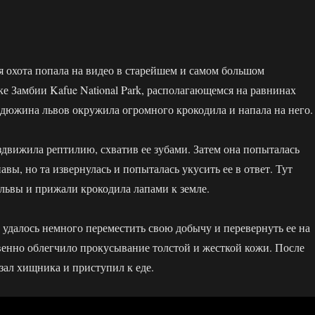
 охота попала на видео в старейшем и самом большом
е Замбии Kafue National Park, располагающемся на равнинах
 дюжина львов окружила огромного крокодила и напала на него.
здвижила рептилию, схватив ее зубами. Затем она попыталась
авы, но та извернулась и попыталась укусить ее в ответ. Тут
львы и прижали крокодила лапами к земле.
 удалось немного переместить свою добычу и перевернуть ее на
венно облегчило прокусывание толстой и жесткой кожи. После
рзал хищника и приступил к еде.