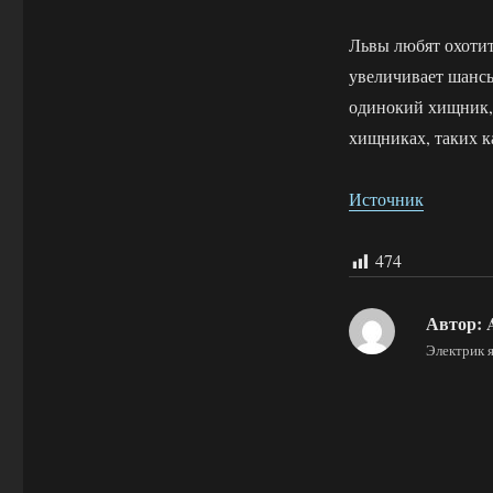
Львы любят охотит
увеличивает шансы
одинокий хищник, 
хищниках, таких к
Источник
474
Автор:
A
Электрик 