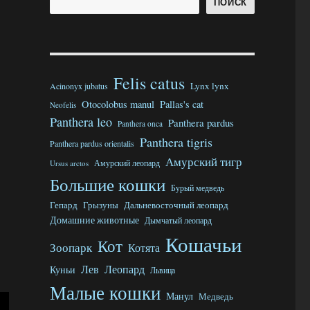
ПОИСК
Felis catus
Lynx lynx
Acinonyx jubatus
Otocolobus manul
Pallas's cat
Neofelis
Panthera leo
Panthera pardus
Panthera onca
Panthera tigris
Panthera pardus orientalis
Амурский тигр
Ursus arctos
Амурский леопард
Большие кошки
Бурый медведь
Гепард
Грызуны
Дальневосточный леопард
Домашние животные
Дымчатый леопард
Кошачьи
Кот
Зоопарк
Котята
Лев
Леопард
Куньи
Львица
Малые кошки
Манул
Медведь