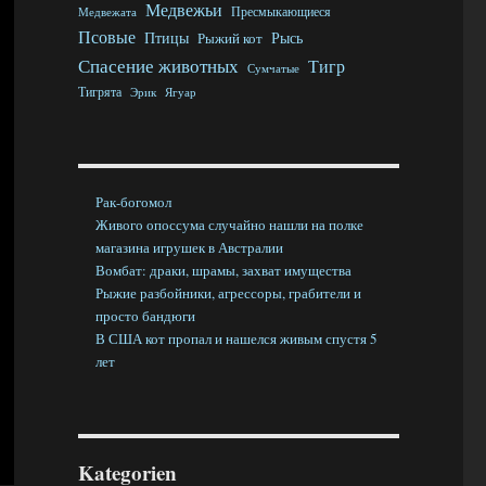
Медвежьи
Пресмыкающиеся
Медвежата
Псовые
Птицы
Рысь
Рыжий кот
Спасение животных
Тигр
Сумчатые
Тигрята
Эрик
Ягуар
Рак-богомол
Живого опоссума случайно нашли на полке
магазина игрушек в Австралии
Вомбат: драки, шрамы, захват имущества
Рыжие разбойники, агрессоры, грабители и
просто бандюги
В США кот пропал и нашелся живым спустя 5
лет
Kategorien