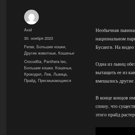
Автор
Axel
Необычная львиная
Опубликовано
30. ноября 2023
национальном парк
Рубрики
Ferae
,
Большие кошки
,
Бусанги. На видео
Другие животные
,
Кошачьи
Метки
Crocodilia
,
Panthera leo
,
Одна из львиц обе
Большие кошки
,
Кошачьи
,
вытащить ее из кан
Крокодил
,
Лев
,
Львица
,
Прайд
,
Пресмыкающиеся
вмешались другие 
В конце концов им
спину, что сущест
этого прайд расте