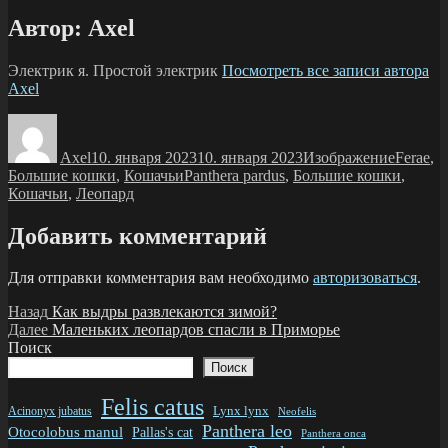
Автор:
Axel
Электрик я. Простой электрик
Посмотреть все записи автора
Axel
Автор
Опубликовано
Формат
Рубрик
Axel
10. января 2023
10. января 2023
Изображение
Ferae
,
Метки
Большие кошки
,
Кошачьи
Panthera pardus
,
Большие кошки
,
Кошачьи
,
Леопард
Добавить комментарий
Для отправки комментария вам необходимо
авторизоваться
.
Навигация
Предыдущая
Назад
Как выдры развлекаются зимой?
запись:
Следующая
Далее
Маленьких леопардов спасли в Приморье
по
запись:
Поиск
записям
Поиск
Felis catus
Lynx lynx
Acinonyx jubatus
Neofelis
Panthera leo
Otocolobus manul
Pallas's cat
Panthera onca