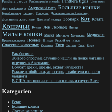
Panthera tigris
Panthera pardus
Panthera pardus orientalis
Ursus arctos
Большие кошки
Амурский тигр
Амурский леопард
Грызуны
Дальневосточный леопард
Бурый медведь
Гепард
Кот
Зоопарк
Котята
Домашние животные
Дымчатый леопард
Кошачьи
Леопард
Лев
Куньи
Львица
Малые кошки
Медвежьи
Манул
Медведь
Медвежата
Псовые
Птицы
Рыжий кот
Рысь
Пресмыкающиеся
Спасение животных
Тигр
Тигрята
Эрик
Ягуар
Сумчатые
Рак-богомол
Живого опоссума случайно нашли на полке магазина
игрушек в Австралии
Вомбат: драки, шрамы, захват имущества
Рыжие разбойники, агрессоры, грабители и просто
бандюги
В США кот пропал и нашелся живым спустя 5 лет
Kategorien
Ferae
Большие кошки
Другие животные