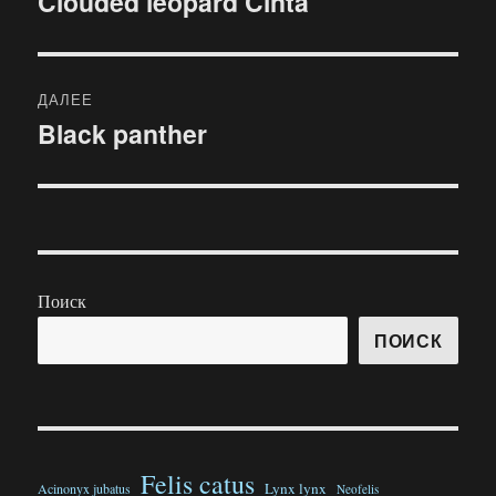
Clouded leopard Cinta
Предыдущая
запись:
записям
ДАЛЕЕ
Black panther
Следующая
запись:
Поиск
ПОИСК
Felis catus
Lynx lynx
Acinonyx jubatus
Neofelis