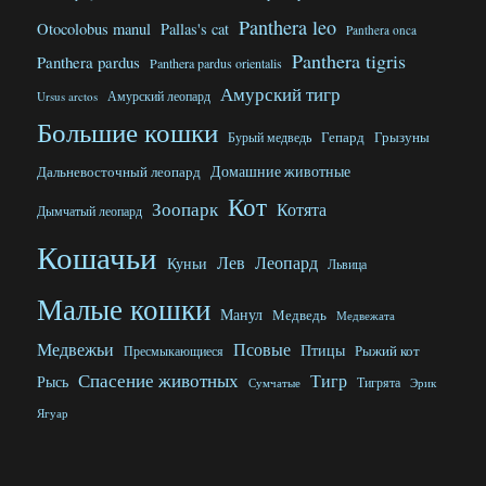
Panthera leo
Otocolobus manul
Pallas's cat
Panthera onca
Panthera tigris
Panthera pardus
Panthera pardus orientalis
Амурский тигр
Ursus arctos
Амурский леопард
Большие кошки
Гепард
Грызуны
Бурый медведь
Домашние животные
Дальневосточный леопард
Кот
Зоопарк
Котята
Дымчатый леопард
Кошачьи
Лев
Леопард
Куньи
Львица
Малые кошки
Манул
Медведь
Медвежата
Медвежьи
Псовые
Птицы
Рыжий кот
Пресмыкающиеся
Спасение животных
Тигр
Рысь
Тигрята
Эрик
Сумчатые
Ягуар