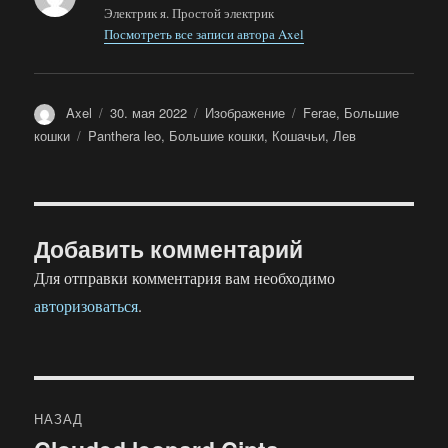
Электрик я. Простой электрик
Посмотреть все записи автора Axel
Автор
Опубликовано
Формат
Рубрики
Axel
30. мая 2022
Изображение
Ferae
,
Большие
Метки
кошки
Panthera leo
,
Большие кошки
,
Кошачьи
,
Лев
Добавить комментарий
Для отправки комментария вам необходимо
авторизоваться
.
Навигация
НАЗАД
по