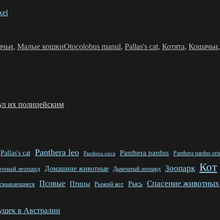
xel
Метки
ачьи
,
Малые кошки
Otocolobus manul
,
Pallas's cat
,
Котята
,
Кошачьи
ул их полицейским
Panthera leo
Pallas's cat
Panthera pardus
Panthera pardus orie
Panthera onca
Кот
Зоопарк
очный леопард
Домашние животные
Дымчатый леопард
Спасение животных
Псовые
Птицы
Рыжий кот
Рысь
смыкающиеся
ушек в Австралии