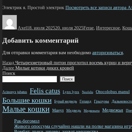
Электрик я. Простой электрик
Посмотреть все записи автора A
Автор
Опубликовано
Рубрики
Axel
18. июля 2025
20. июля 2025
Ferae
,
Интересное
,
Кош
Добавить комментарий
Для отправки комментария вам необходимо
авторизоваться
.
Навигация
Предыдущая
Назад
Четырехметровый питон проглотил восемь куриц и верн
запись:
Следующая
Далее
Милые котики диких кровей
по
запись:
Поиск
записям
Поиск
Felis catus
Otocolobus manul
Lynx lynx
Acinonyx jubatus
Neofelis
Большие кошки
Грызуны
Дальневост
Бурый медведь
Гепард
Малые кошки
Медвежьи
Манул
Медведь
Пре
Медвежата
Рак-богомол
Живого опоссума случайно нашли на полке магазина игр
Вомбат: драки, шрамы, захват имущества