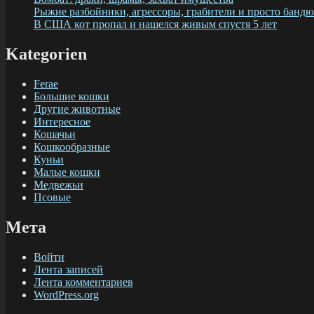
Рыжие разбойники, агрессоры, грабители и просто банд
В США кот пропал и нашелся живым спустя 5 лет
Kategorien
Ferae
Большие кошки
Другие животные
Интересное
Кошачьи
Кошкообразные
Куньи
Малые кошки
Медвежьи
Псовые
Мета
Войти
Лента записей
Лента комментариев
WordPress.org