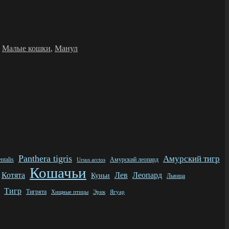
,
Малые кошки
,
Манул
Panthera tigris
Амурский тигр
ntalis
Ursus arctos
Амурский леопард
Кошачьи
Котята
Леопард
Лев
Куньи
Львица
Тигр
Тигрята
Эрик
Ягуар
Хищные птицы