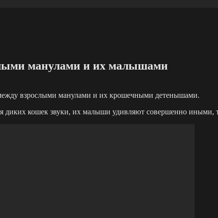
ослыми манулами и их малышами
 между взрослыми манулами и их крошечными детенышами.
для диких кошек звуки, их малыши удивляют совершенно иными,